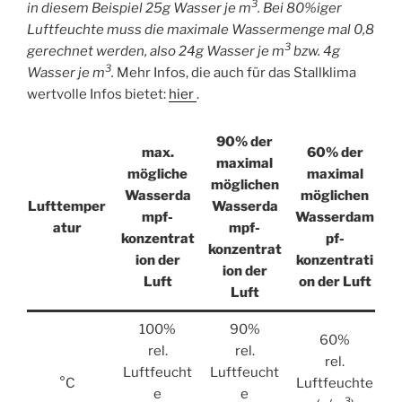
3
in diesem Beispiel 25g Wasser je m
. Bei 80%iger
Luftfeuchte muss die maximale Wassermenge mal 0,8
3
gerechnet werden, also 24g Wasser je m
bzw. 4g
3
Wasser je m
.
Mehr Infos, die auch für das Stallklima
wertvolle Infos bietet:
hier
.
90% der
max.
60% der
maximal
mögliche
maximal
möglichen
Wasserda
möglichen
Lufttemper
Wasserda
mpf-
Wasserdam
atur
mpf-
konzentrat
pf-
konzentrat
ion der
konzentrati
ion der
Luft
on der Luft
Luft
100%
90%
60%
rel.
rel.
rel.
Luftfeucht
Luftfeucht
°C
Luftfeuchte
e
e
3