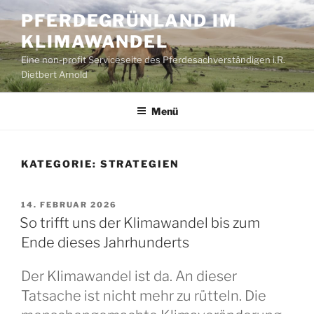
Zum
PFERDEGRÜNLAND IM
Inhalt
KLIMAWANDEL
springen
Eine non-profit Serviceseite des Pferdesachverständigen i.R.
Dietbert Arnold
Menü
KATEGORIE:
STRATEGIEN
VERÖFFENTLICHT
14. FEBRUAR 2026
AM
So trifft uns der Klimawandel bis zum
Ende dieses Jahrhunderts
Der Klimawandel ist da. An dieser
Tatsache ist nicht mehr zu rütteln. Die