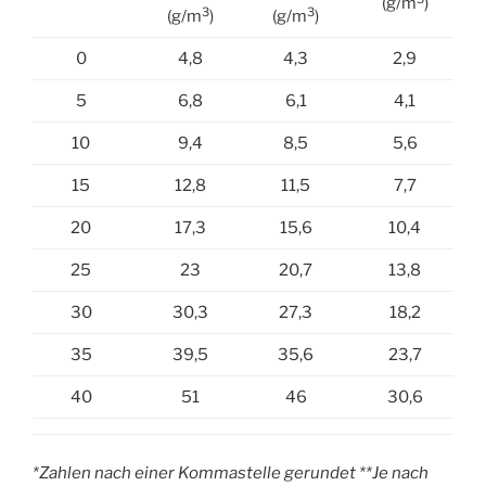
(g/m
)
3
3
(g/m
)
(g/m
)
0
4,8
4,3
2,9
5
6,8
6,1
4,1
10
9,4
8,5
5,6
15
12,8
11,5
7,7
20
17,3
15,6
10,4
25
23
20,7
13,8
30
30,3
27,3
18,2
35
39,5
35,6
23,7
40
51
46
30,6
*Zahlen nach einer Kommastelle gerundet **Je nach