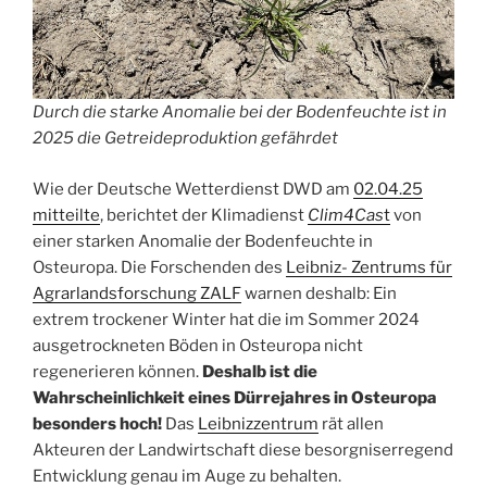
Durch die starke Anomalie bei der Bodenfeuchte ist in
2025 die Getreideproduktion gefährdet
Wie der Deutsche Wetterdienst DWD am
02.04.25
mitteilte
, berichtet der Klimadienst
Clim4Cas
t
von
einer starken Anomalie der Bodenfeuchte in
Osteuropa. Die Forschenden des
Leibniz- Zentrums für
Agrarlandsforschung ZALF
warnen deshalb: Ein
extrem trockener Winter hat die im Sommer 2024
ausgetrockneten Böden in Osteuropa nicht
regenerieren können.
Deshalb ist die
Wahrscheinlichkeit eines Dürrejahres in Osteuropa
besonders hoch!
Das
Leibnizzentrum
rät allen
Akteuren der Landwirtschaft diese besorgniserregend
Entwicklung genau im Auge zu behalten.