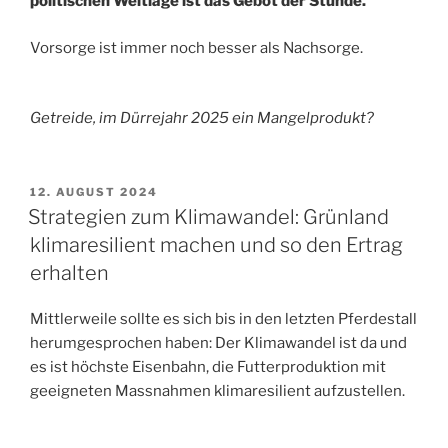
politischen Weltlage ist das Gebot der Stunde.
Vorsorge ist immer noch besser als Nachsorge.
Getreide, im Dürrejahr 2025 ein Mangelprodukt?
VERÖFFENTLICHT
12. AUGUST 2024
AM
Strategien zum Klimawandel: Grünland
klimaresilient machen und so den Ertrag
erhalten
Mittlerweile sollte es sich bis in den letzten Pferdestall
herumgesprochen haben: Der Klimawandel ist da und
es ist höchste Eisenbahn, die Futterproduktion mit
geeigneten Massnahmen klimaresilient aufzustellen.