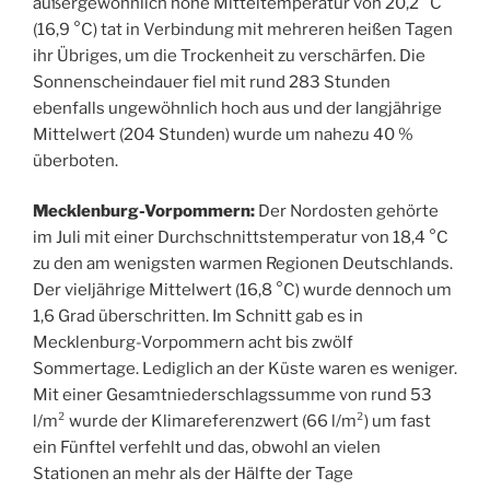
außergewöhnlich hohe Mitteltemperatur von 20,2 °C
(16,9 °C) tat in Verbindung mit mehreren heißen Tagen
ihr Übriges, um die Trockenheit zu verschärfen. Die
Sonnenscheindauer fiel mit rund 283 Stunden
ebenfalls ungewöhnlich hoch aus und der langjährige
Mittelwert (204 Stunden) wurde um nahezu 40 %
überboten.
Mecklenburg-Vorpommern:
Der Nordosten gehörte
im Juli mit einer Durchschnittstemperatur von 18,4 °C
zu den am wenigsten warmen Regionen Deutschlands.
Der vieljährige Mittelwert (16,8 °C) wurde dennoch um
1,6 Grad überschritten. Im Schnitt gab es in
Mecklenburg-Vorpommern acht bis zwölf
Sommertage. Lediglich an der Küste waren es weniger.
Mit einer Gesamtniederschlagssumme von rund 53
l/m² wurde der Klimareferenzwert (66 l/m²) um fast
ein Fünftel verfehlt und das, obwohl an vielen
Stationen an mehr als der Hälfte der Tage