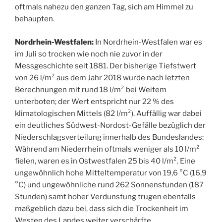
oftmals nahezu den ganzen Tag, sich am Himmel zu
behaupten.
Nordrhein-Westfalen:
In Nordrhein-Westfalen war es
im Juli so trocken wie noch nie zuvor in der
Messgeschichte seit 1881. Der bisherige Tiefstwert
von 26 l/m² aus dem Jahr 2018 wurde nach letzten
Berechnungen mit rund 18 l/m² bei Weitem
unterboten; der Wert entspricht nur 22 % des
klimatologischen Mittels (82 l/m²). Auffällig war dabei
ein deutliches Südwest-Nordost-Gefälle bezüglich der
Niederschlagsverteilung innerhalb des Bundeslandes:
Während am Niederrhein oftmals weniger als 10 l/m²
fielen, waren es in Ostwestfalen 25 bis 40 l/m². Eine
ungewöhnlich hohe Mitteltemperatur von 19,6 °C (16,9
°C) und ungewöhnliche rund 262 Sonnenstunden (187
Stunden) samt hoher Verdunstung trugen ebenfalls
maßgeblich dazu bei, dass sich die Trockenheit im
Westen des Landes weiter verschärfte.