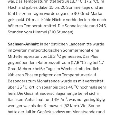
war. Das Temperaturmittel betrug 18,7 °C (17,2 °C). Im
Flachland gab es dabei 15 bis 20 Sommertage und an
fünf bis zehn Tagen wurde sogar die 30-Grad-Marke
geknackt. Oftmals kühle Nächte verhinderten ein noch
höheres Temperaturmittel. Die Sonne lachte rund 246
Stunden vom Himmel (210 Stunden).
Sachsen-Anhalt:
In der östlichen Landesmitte wurde
im zweiten meteorologischen Sommermonat eine
Mitteltemperatur von 19,3 °C gemessen. Das Plus
gegenüber dem Referenzzeitraum (17,6 °C) lag bei 1,7
Grad. Mehrere heiße Tage im Wechsel mit deutlich
kühleren Phasen prägten den Temperaturverlauf.
Besonders zum Monatsende wurde es mit verbreitet
über 35 °C, örtlich sogar bis circa 40 °C nochmals sehr
heiß. Die Gesamtniederschlagsmenge belief sich in
Sachsen-Anhalt auf rund 49 l/m², was nur geringfügig
weniger war als der Klimawert (52 l/m²). Viel Sonne
hatte der Juli im Gepäck, sodass am Monatsende rund