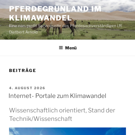
Zum
PFERDEGRÜNLAND IM
Inhalt
KLIMAWANDEL
springen
Eine non-profit Serviceseite des Pferdesachverständigen i.R.
Dietbert Arnold
Menü
BEITRÄGE
VERÖFFENTLICHT
4. AUGUST 2026
AM
Internet- Portale zum Klimawandel
Wissenschaftlich orientiert, Stand der
Technik/Wissenschaft