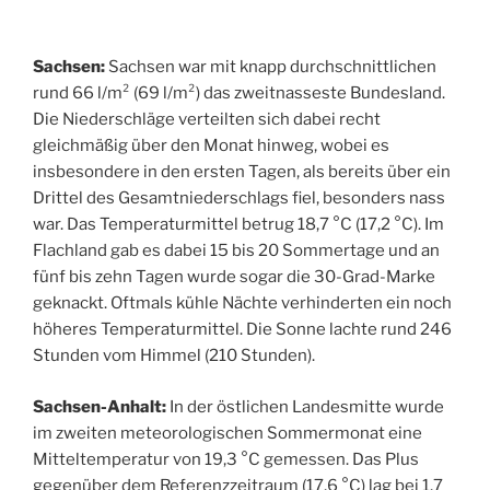
Sachsen:
Sachsen war mit knapp durchschnittlichen
rund 66 l/m² (69 l/m²) das zweitnasseste Bundesland.
Die Niederschläge verteilten sich dabei recht
gleichmäßig über den Monat hinweg, wobei es
insbesondere in den ersten Tagen, als bereits über ein
Drittel des Gesamtniederschlags fiel, besonders nass
war. Das Temperaturmittel betrug 18,7 °C (17,2 °C). Im
Flachland gab es dabei 15 bis 20 Sommertage und an
fünf bis zehn Tagen wurde sogar die 30-Grad-Marke
geknackt. Oftmals kühle Nächte verhinderten ein noch
höheres Temperaturmittel. Die Sonne lachte rund 246
Stunden vom Himmel (210 Stunden).
Sachsen-Anhalt:
In der östlichen Landesmitte wurde
im zweiten meteorologischen Sommermonat eine
Mitteltemperatur von 19,3 °C gemessen. Das Plus
gegenüber dem Referenzzeitraum (17,6 °C) lag bei 1,7