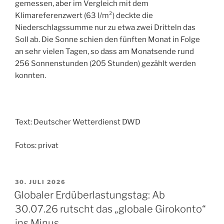
gemessen, aber im Vergleich mit dem
Klimareferenzwert (63 l/m²) deckte die
Niederschlagssumme nur zu etwa zwei Dritteln das
Soll ab. Die Sonne schien den fünften Monat in Folge
an sehr vielen Tagen, so dass am Monatsende rund
256 Sonnenstunden (205 Stunden) gezählt werden
konnten.
Text: Deutscher Wetterdienst DWD
Fotos: privat
VERÖFFENTLICHT
30. JULI 2026
AM
Globaler Erdüberlastungstag: Ab
30.07.26 rutscht das „globale Girokonto“
ins Minus