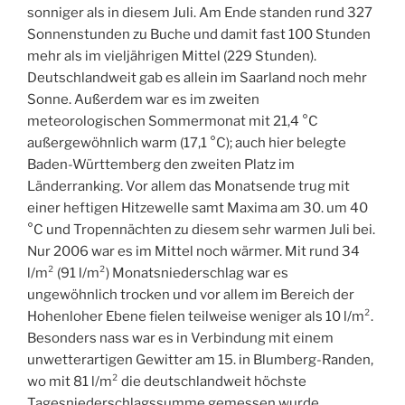
sonniger als in diesem Juli. Am Ende standen rund 327
Sonnenstunden zu Buche und damit fast 100 Stunden
mehr als im vieljährigen Mittel (229 Stunden).
Deutschlandweit gab es allein im Saarland noch mehr
Sonne. Außerdem war es im zweiten
meteorologischen Sommermonat mit 21,4 °C
außergewöhnlich warm (17,1 °C); auch hier belegte
Baden-Württemberg den zweiten Platz im
Länderranking. Vor allem das Monatsende trug mit
einer heftigen Hitzewelle samt Maxima am 30. um 40
°C und Tropennächten zu diesem sehr warmen Juli bei.
Nur 2006 war es im Mittel noch wärmer. Mit rund 34
l/m² (91 l/m²) Monatsniederschlag war es
ungewöhnlich trocken und vor allem im Bereich der
Hohenloher Ebene fielen teilweise weniger als 10 l/m².
Besonders nass war es in Verbindung mit einem
unwetterartigen Gewitter am 15. in Blumberg-Randen,
wo mit 81 l/m² die deutschlandweit höchste
Tagesniederschlagssumme gemessen wurde.