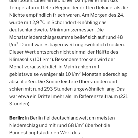
überboten. Einen erheblichen Dämpfer erhielt das
Temperaturmittel zu Beginn der dritten Dekade, als die
Nächte empfindlich frisch waren. Am Morgen des 24.
wurde mit 2,9 °C in Schorndorf-Knöbling das
deutschlandweite Minimum gemessen. Die
Monatsniederschlagssumme belief sich auf rund 48
l/m². Damit war es bayernweit ungewöhnlich trocken.
Dieser Wert entsprach nicht einmal der Hälfte des
Klimasolls (101 l/m²). Besonders trocken wird der
Monat voraussichtlich in Mainfranken mit
gebietsweise weniger als 10 l/m² Monatsniederschlag
abschließen. Die Sonne leistete Überstunden und
schien mit rund 293 Stunden ungewöhnlich lang. Das
war etwa ein Drittel mehr als im Referenzzeitraum (221
Stunden).
Berlin:
In Berlin fiel deutschlandweit am meisten
Niederschlag und mit rund 68 l/m² überbot die
Bundeshauptstadt den Wert des