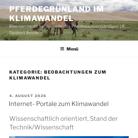
Zum
PFERDEGRÜNLAND IM
Inhalt
KLIMAWANDEL
springen
Eine non-profit Serviceseite des Pferdesachverständigen i.R.
Dietbert Arnold
Menü
KATEGORIE:
BEOBACHTUNGEN ZUM
KLIMAWANDEL
VERÖFFENTLICHT
4. AUGUST 2026
AM
Internet- Portale zum Klimawandel
Wissenschaftlich orientiert, Stand der
Technik/Wissenschaft