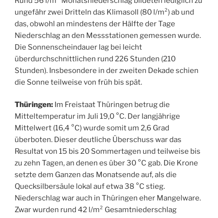
Rund 56 l/m² Monatsniederschlag bildeten lediglich zu
ungefähr zwei Dritteln das Klimasoll (80 l/m²) ab und
das, obwohl an mindestens der Hälfte der Tage
Niederschlag an den Messstationen gemessen wurde.
Die Sonnenscheindauer lag bei leicht
überdurchschnittlichen rund 226 Stunden (210
Stunden). Insbesondere in der zweiten Dekade schien
die Sonne teilweise von früh bis spät.
Thüringen:
Im Freistaat Thüringen betrug die
Mitteltemperatur im Juli 19,0 °C. Der langjährige
Mittelwert (16,4 °C) wurde somit um 2,6 Grad
überboten. Dieser deutliche Überschuss war das
Resultat von 15 bis 20 Sommertagen und teilweise bis
zu zehn Tagen, an denen es über 30 °C gab. Die Krone
setzte dem Ganzen das Monatsende auf, als die
Quecksilbersäule lokal auf etwa 38 °C stieg.
Niederschlag war auch in Thüringen eher Mangelware.
Zwar wurden rund 42 l/m² Gesamtniederschlag