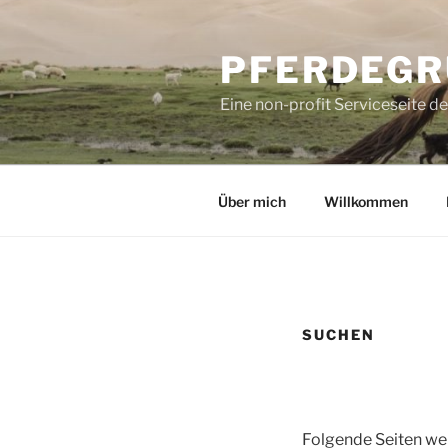
Zum
Inhalt
PFERDEGR
springen
Eine non-profit Serviceseite d
Über mich
Willkommen
SUCHEN
Folgende Seiten wer