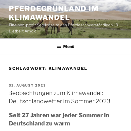
Zum
PFERDEGRÜNLAND IM
Inhalt
KLIMAWANDEL
springen
Eine non-profit Serviceseite des Pferdesachverständigen i.R.
Dietbert Arnold
Menü
SCHLAGWORT:
KLIMAWANDEL
VERÖFFENTLICHT
31. AUGUST 2023
AM
Beobachtungen zum Klimawandel:
Deutschlandwetter im Sommer 2023
Seit 27 Jahren war jeder Sommer in
Deutschland zu warm