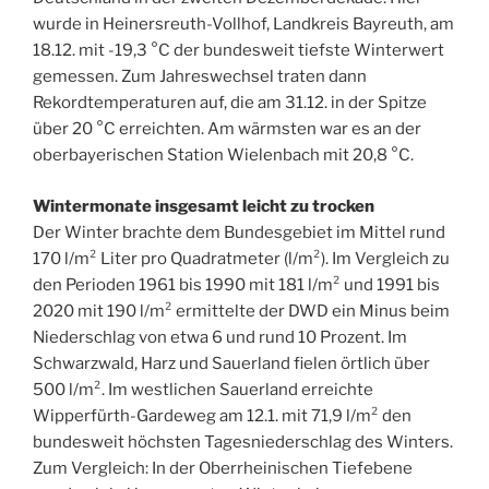
wurde in Heinersreuth-Vollhof, Landkreis Bayreuth, am
18.12. mit -19,3 °C der bundesweit tiefste Winterwert
gemessen. Zum Jahreswechsel traten dann
Rekordtemperaturen auf, die am 31.12. in der Spitze
über 20 °C erreichten. Am wärmsten war es an der
oberbayerischen Station Wielenbach mit 20,8 °C.
Wintermonate insgesamt leicht zu trocken
Der Winter brachte dem Bundesgebiet im Mittel rund
170 l/m² Liter pro Quadratmeter (l/m²). Im Vergleich zu
den Perioden 1961 bis 1990 mit 181 l/m² und 1991 bis
2020 mit 190 l/m² ermittelte der DWD ein Minus beim
Niederschlag von etwa 6 und rund 10 Prozent. Im
Schwarzwald, Harz und Sauerland fielen örtlich über
500 l/m². Im westlichen Sauerland erreichte
Wipperfürth-Gardeweg am 12.1. mit 71,9 l/m² den
bundesweit höchsten Tagesniederschlag des Winters.
Zum Vergleich: In der Oberrheinischen Tiefebene