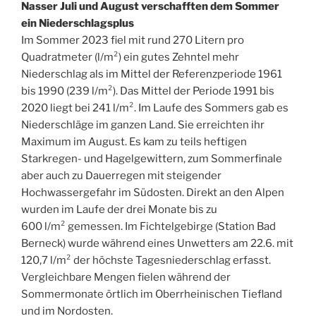
Nasser Juli und August verschafften dem Sommer
ein Niederschlagsplus
Im Sommer 2023 fiel mit rund 270 Litern pro
Quadratmeter (l/m²) ein gutes Zehntel mehr
Niederschlag als im Mittel der Referenzperiode 1961
bis 1990 (239 l/m²). Das Mittel der Periode 1991 bis
2020 liegt bei 241 l/m². Im Laufe des Sommers gab es
Niederschläge im ganzen Land. Sie erreichten ihr
Maximum im August. Es kam zu teils heftigen
Starkregen- und Hagelgewittern, zum Sommerfinale
aber auch zu Dauerregen mit steigender
Hochwassergefahr im Südosten. Direkt an den Alpen
wurden im Laufe der drei Monate bis zu
600 l/m² gemessen. Im Fichtelgebirge (Station Bad
Berneck) wurde während eines Unwetters am 22.6. mit
120,7 l/m² der höchste Tagesniederschlag erfasst.
Vergleichbare Mengen fielen während der
Sommermonate örtlich im Oberrheinischen Tiefland
und im Nordosten.