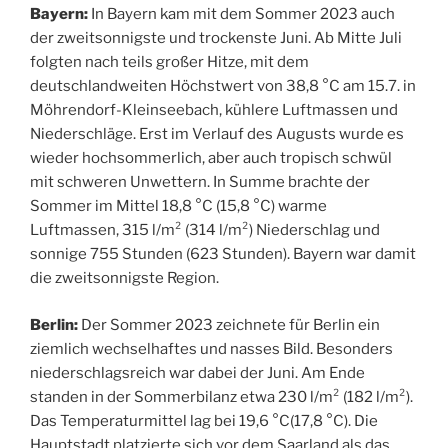
Bayern:
In Bayern kam mit dem Sommer 2023 auch
der zweitsonnigste und trockenste Juni. Ab Mitte Juli
folgten nach teils großer Hitze, mit dem
deutschlandweiten Höchstwert von 38,8 °C am 15.7. in
Möhrendorf-Kleinseebach, kühlere Luftmassen und
Niederschläge. Erst im Verlauf des Augusts wurde es
wieder hochsommerlich, aber auch tropisch schwül
mit schweren Unwettern. In Summe brachte der
Sommer im Mittel 18,8 °C (15,8 °C) warme
Luftmassen, 315 l/m² (314 l/m²) Niederschlag und
sonnige 755 Stunden (623 Stunden). Bayern war damit
die zweitsonnigste Region.
Berlin:
Der Sommer 2023 zeichnete für Berlin ein
ziemlich wechselhaftes und nasses Bild. Besonders
niederschlagsreich war dabei der Juni. Am Ende
standen in der Sommerbilanz etwa 230 l/m² (182 l/m²).
Das Temperaturmittel lag bei 19,6 °C(17,8 °C). Die
Hauptstadt platzierte sich vor dem Saarland als das