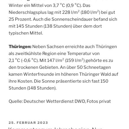
Winter ein Mittel von 3,7 °C (0,9 °C). Das
Niederschlagsplus lag mit 228 l/m² (180 l/m²) bei gut
25 Prozent. Auch die Sonnenscheindauer befand sich
mit 145 Stunden (138 Stunden) über dem dort
typischen Mittel.
Thüringen:
Neben Sachsen erreichte auch Thüringen
als zweitkühlste Region eine Temperatur von
2,1 °C (-0,6 °C). Mit 147 l/m² (159 l/m²) gehörte es zu
den trockenen Gebieten. An über 50 Schneetagen
kamen Winterfreunde im höheren Thüringer Wald auf
ihre Kosten. Die Sonne präsentierte sich fast 150
Stunden (148 Stunden).
Quelle: Deutscher Wetterdienst DWD, Fotos privat
VERÖFFENTLICHT
25. FEBRUAR 2023
AM