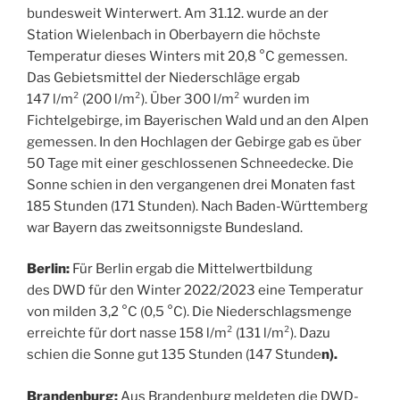
bundesweit Winterwert. Am 31.12. wurde an der
Station Wielenbach in Oberbayern die höchste
Temperatur dieses Winters mit 20,8 °C gemessen.
Das Gebietsmittel der Niederschläge ergab
147 l/m² (200 l/m²). Über 300 l/m² wurden im
Fichtelgebirge, im Bayerischen Wald und an den Alpen
gemessen. In den Hochlagen der Gebirge gab es über
50 Tage mit einer geschlossenen Schneedecke. Die
Sonne schien in den vergangenen drei Monaten fast
185 Stunden (171 Stunden). Nach Baden-Württemberg
war Bayern das zweitsonnigste Bundesland.
Berlin:
Für Berlin ergab die Mittelwertbildung
des DWD für den Winter 2022/2023 eine Temperatur
von milden 3,2 °C (0,5 °C). Die Niederschlagsmenge
erreichte für dort nasse 158 l/m² (131 l/m²). Dazu
schien die Sonne gut 135 Stunden (147 Stunde
n).
Brandenburg:
Aus Brandenburg meldeten die DWD-