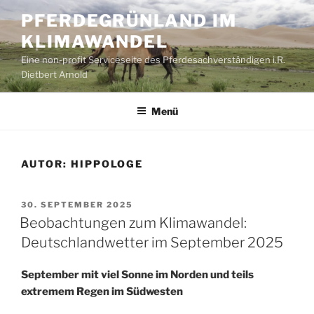
Zum
PFERDEGRÜNLAND IM
Inhalt
KLIMAWANDEL
springen
Eine non-profit Serviceseite des Pferdesachverständigen i.R.
Dietbert Arnold
Menü
AUTOR:
HIPPOLOGE
VERÖFFENTLICHT
30. SEPTEMBER 2025
AM
Beobachtungen zum Klimawandel:
Deutschlandwetter im September 2025
September mit viel Sonne im Norden und teils
extremem Regen im Südwesten