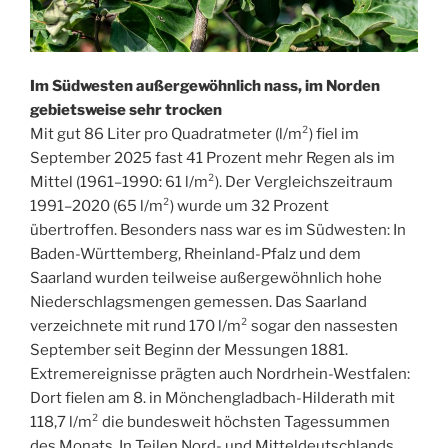
Im Südwesten außergewöhnlich nass, im Norden
gebietsweise sehr trocken
Mit gut 86 Liter pro Quadratmeter (l/m²) fiel im
September 2025 fast 41 Prozent mehr Regen als im
Mittel (1961–1990: 61 l/m²). Der Vergleichszeitraum
1991–2020 (65 l/m²) wurde um 32 Prozent
übertroffen. Besonders nass war es im Südwesten: In
Baden-Württemberg, Rheinland-Pfalz und dem
Saarland wurden teilweise außergewöhnlich hohe
Niederschlagsmengen gemessen. Das Saarland
verzeichnete mit rund 170 l/m² sogar den nassesten
September seit Beginn der Messungen 1881.
Extremereignisse prägten auch Nordrhein-Westfalen:
Dort fielen am 8. in Mönchengladbach-Hilderath mit
118,7 l/m² die bundesweit höchsten Tagessummen
des Monats. In Teilen Nord- und Mitteldeutschlands