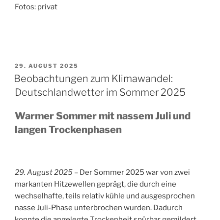
Fotos: privat
VERÖFFENTLICHT
29. AUGUST 2025
AM
Beobachtungen zum Klimawandel:
Deutschlandwetter im Sommer 2025
Warmer Sommer mit nassem Juli und
langen Trockenphasen
29. August 2025 –
Der Sommer 2025 war von zwei
markanten Hitzewellen geprägt, die durch eine
wechselhafte, teils relativ kühle und ausgesprochen
nasse Juli-Phase unterbrochen wurden. Dadurch
konnte die angelegte Trockenheit spürbar gemildert