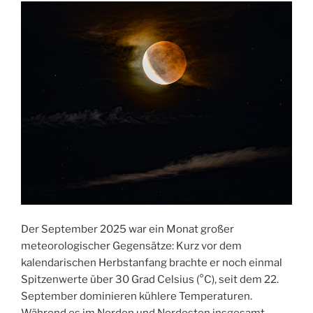
Der September 2025 war ein Monat großer
meteorologischer Gegensätze: Kurz vor dem
kalendarischen Herbstanfang brachte er noch einmal
Spitzenwerte über 30 Grad Celsius (°C), seit dem 22.
September dominieren kühlere Temperaturen.
Während es im Norden und Nordosten insgesamt