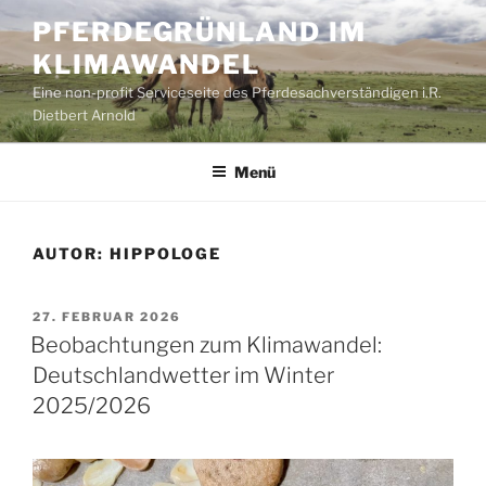
Zum
PFERDEGRÜNLAND IM
Inhalt
KLIMAWANDEL
springen
Eine non-profit Serviceseite des Pferdesachverständigen i.R.
Dietbert Arnold
Menü
AUTOR:
HIPPOLOGE
VERÖFFENTLICHT
27. FEBRUAR 2026
AM
Beobachtungen zum Klimawandel:
Deutschlandwetter im Winter
2025/2026