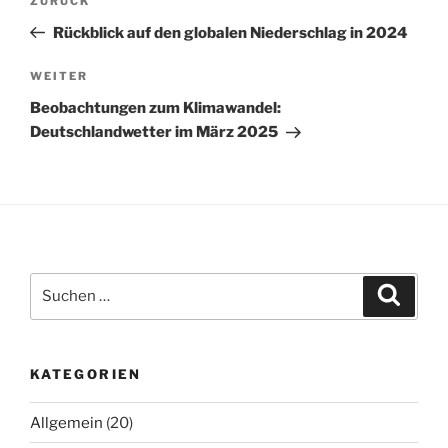
Vorheriger
ZURÜCK
Beitrag
Rückblick auf den globalen Niederschlag in 2024
Nächster
WEITER
Beitrag
Beobachtungen zum Klimawandel:
Deutschlandwetter im März 2025
Suchen
Suche
nach:
KATEGORIEN
Allgemein
(20)