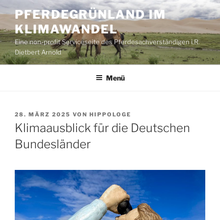
Zum
PFERDEGRÜNLAND IM
Inhalt
KLIMAWANDEL
springen
Eine non-profit Serviceseite des Pferdesachverständigen i.R.
Dietbert Arnold
Menü
VERÖFFENTLICHT
28. MÄRZ 2025
VON
HIPPOLOGE
AM
Klimaausblick für die Deutschen
Bundesländer