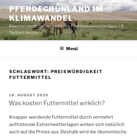
Zum
PFERDEGRÜNLAND IM
Inhalt
KLIMAWANDEL
springen
Eine non-profit Serviceseite des Pferdesachverständigen i.R.
Dietbert Arnold
Menü
SCHLAGWORT:
PREISWÜRDIGKEIT
FUTTERMITTEL
VERÖFFENTLICHT
18. AUGUST 2020
AM
Was kosten Futtermittel wirklich?
Knapper werdende Futtermittel durch vermehrt
auftretende Extremwetterlagen wirken sich natürlich
auch auf die Preise aus. Deshalb wird die ökonomische