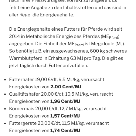
nach ihrer Preiswürdigkeit korrekt zu rangieren. Es
fehlt eine Angabe zu den Inhaltsstoffen und das sind in
aller Regel die Energiegehalte.
Die Energiegehalte eines Futters für Pferde wird seit
2014 in Metabolische Energie des Pferdes (ME
)
Pferd
angegeben. Die Einheit der ME
ist MegaJoule (MJ).
Pferd
So benötigt z.B. ein ausgewachsenes, 600 kg schweres
Warmblutpferd in Erhaltung 63 MJ pro Tag. Die gilt es
jetzt täglich durch Futter aufzufüllen.
Futterhafer 19,00 €/dt, 9,5 MJ/kg, verursacht
Energiekosten von
2,00 Cent/MJ
Qualitätshafer 20,00 €/dt, 10,5 MJ/kg, verursacht
Energiekosten von
1,96 Cent/MJ
Körnermais 20,00 €/dt, 12,7 MJ/kg, verursacht
Energiekosten von
1,57 Cent/MJ
Futtergerste 20,00 €/dt, 11,5 MJ/kg, verursacht
Energiekosten von
1,74 Cent/MJ