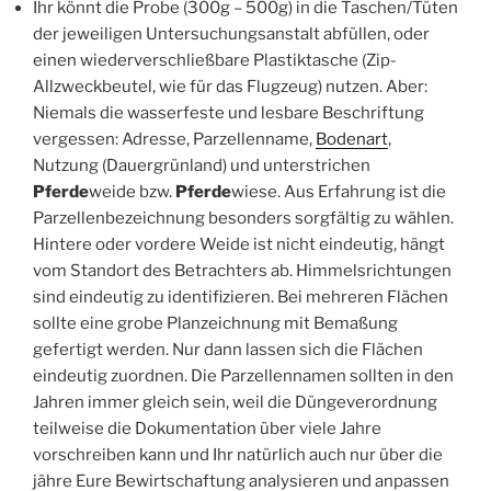
Ihr könnt die Probe (300g – 500g) in die Taschen/Tüten
der jeweiligen Untersuchungsanstalt abfüllen, oder
einen wiederverschließbare Plastiktasche (Zip-
Allzweckbeutel, wie für das Flugzeug) nutzen. Aber:
Niemals die wasserfeste und lesbare Beschriftung
vergessen: Adresse, Parzellenname,
Bodenart
,
Nutzung (Dauergrünland) und unterstrichen
Pferde
weide bzw.
Pferde
wiese. Aus Erfahrung ist die
Parzellenbezeichnung besonders sorgfältig zu wählen.
Hintere oder vordere Weide ist nicht eindeutig, hängt
vom Standort des Betrachters ab. Himmelsrichtungen
sind eindeutig zu identifizieren. Bei mehreren Flächen
sollte eine grobe Planzeichnung mit Bemaßung
gefertigt werden. Nur dann lassen sich die Flächen
eindeutig zuordnen. Die Parzellennamen sollten in den
Jahren immer gleich sein, weil die Düngeverordnung
teilweise die Dokumentation über viele Jahre
vorschreiben kann und Ihr natürlich auch nur über die
jähre Eure Bewirtschaftung analysieren und anpassen