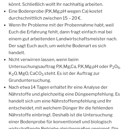
könnt. Schließlich wollt Ihr nachhaltig arbeiten.
Eine Bodenprobe (P,K,Mg,pH wegen Ca) kostet
durchschnittlich zwischen 15 – 20 €.
Wenn Ihr Probleme mit der Probennahme habt, weil
Euch die Erfahrung fehlt, dann fragt einfach mal bei
einem gut arbeitenden Landwirtschaftsmeister nach.
Der sagt Euch auch, um welche Bodenart es sich
handelt.
Nicht verwirren lassen, wenn beim
Untersuchungsauftrag P,K,Mg,Ca, P,K,Mg,pH oder P
O
,
2
5
K
O, MgO, CaCO
steht. Es ist der Auftrag zur
2
3
Grunduntersuchung.
Nach etwa 14 Tagen erhaltet Ihr eine Analyse der
Nährstoffe und gleichzeitig eine Düngeempfehlung. Es
handelt sich um eine Nährstoffempfehlung und Ihr
entscheidet, mit welchem Dünger Ihr die fehlenden
Nährstoffe einbringt. Deshalb ist die Untersuchung
einer Bodenprobe für konventionell und biologisch
wirtschaftende Betriebe gleichermaßen geeignet. Die