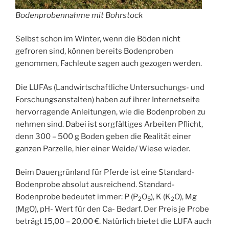
Bodenprobennahme mit Bohrstock
Selbst schon im Winter, wenn die Böden nicht
gefroren sind, können bereits Bodenproben
genommen, Fachleute sagen auch gezogen werden.
Die LUFAs (Landwirtschaftliche Untersuchungs- und
Forschungsanstalten) haben auf ihrer Internetseite
hervorragende Anleitungen, wie die Bodenproben zu
nehmen sind. Dabei ist sorgfältiges Arbeiten Pflicht,
denn 300 – 500 g Boden geben die Realität einer
ganzen Parzelle, hier einer Weide/ Wiese wieder.
Beim Dauergrünland für Pferde ist eine Standard-
Bodenprobe absolut ausreichend. Standard-
Bodenprobe bedeutet immer: P (P
O
), K (K
O), Mg
2
5
2
(MgO), pH- Wert für den Ca- Bedarf. Der Preis je Probe
beträgt 15,00 – 20,00 €. Natürlich bietet die LUFA auch