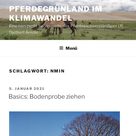
Zum
PFERDEGRÜNLAND IM
Inhalt
KLIMAWANDEL
springen
Eine non-profit Serviceseite des Pferdesachverständigen i.R.
Dietbert Arnold
Menü
SCHLAGWORT:
NMIN
VERÖFFENTLICHT
5. JANUAR 2021
AM
Basics: Bodenprobe ziehen