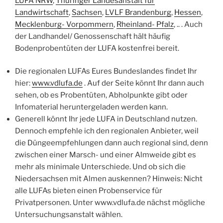
LUFA NRW
,
Thüringer Landesanstalt für
Landwirtschaft
,
Sachsen
,
LVLF Brandenburg
,
Hessen
,
Mecklenburg- Vorpommern
,
Rheinland- Pfalz
, .. . Auch
der Landhandel/ Genossenschaft hält häufig
Bodenprobentüten der LUFA kostenfrei bereit.
Die regionalen LUFAs Eures Bundeslandes findet Ihr
hier:
www.vdlufa.de
. Auf der Seite könnt Ihr dann auch
sehen, ob es Probentüten, Abholpunkte gibt oder
Infomaterial heruntergeladen werden kann.
Generell könnt Ihr jede LUFA in Deutschland nutzen.
Dennoch empfehle ich den regionalen Anbieter, weil
die Düngeempfehlungen dann auch regional sind, denn
zwischen einer Marsch- und einer Almweide gibt es
mehr als minimale Unterschiede. Und ob sich die
Niedersachsen mit Almen auskennen? Hinweis: Nicht
alle LUFAs bieten einen Probenservice für
Privatpersonen. Unter www.vdlufa.de nächst mögliche
Untersuchungsanstalt wählen.