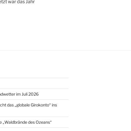
tzt war das Jahr
wetter im Juli 2026
cht das „globale Girokonto“ ins
e „Waldbrände des Ozeans“