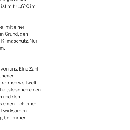
ist mit +1,6°C im
l mit einer
nen Grund, den
 Klimaschutz. Nur
em,
von uns. Eine Zahl
nchener
trophen weltweit
er, sie sehen einen
n und dem
 einen Tick einer
mit wirksamen
ng bei immer
,