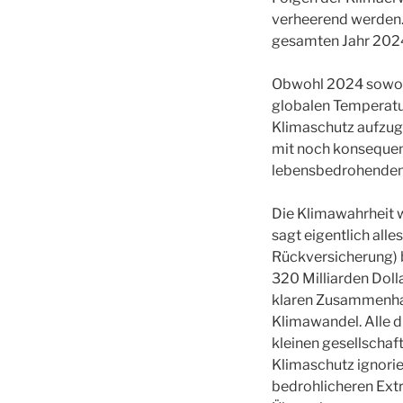
verheerend werden. 
gesamten Jahr 2024
Obwohl 2024 sowohl
globalen Temperature
Klimaschutz aufzuge
mit noch konsequen
lebensbedrohendem
Die Klimawahrheit w
sagt eigentlich al
Rückversicherung) 
320 Milliarden Doll
klaren Zusammenha
Klimawandel. Alle d
kleinen gesellschaf
Klimaschutz ignorie
bedrohlicheren Ext