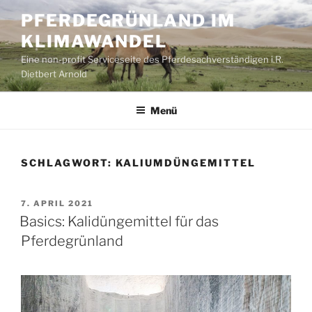
Zum
PFERDEGRÜNLAND IM
Inhalt
KLIMAWANDEL
springen
Eine non-profit Serviceseite des Pferdesachverständigen i.R.
Dietbert Arnold
Menü
SCHLAGWORT:
KALIUMDÜNGEMITTEL
VERÖFFENTLICHT
7. APRIL 2021
AM
Basics: Kalidüngemittel für das
Pferdegrünland