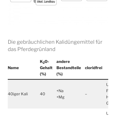
Die gebräuchlichen Kalidüngemittel für
das Pferdegrünland
K
O-
andere
2
Name
Gehalt
Bestandteile
cloridfrei
(%)
(%)
Unive
+Na
Frühj
40iger Kali
40
–
+Mg
Herb
Grün
Unive