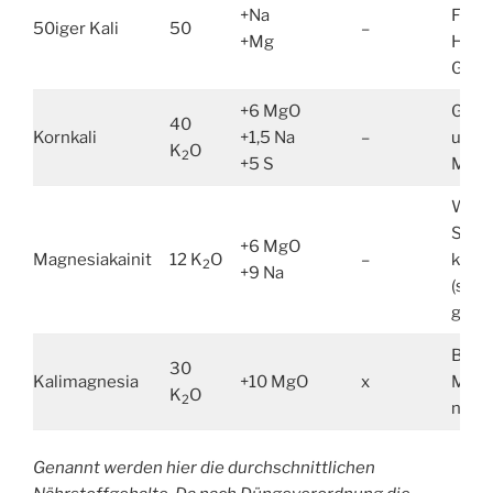
+Na
Frühj
50iger Kali
50
–
+Mg
Herb
Grün
+6 MgO
Gleic
40
Kornkali
+1,5 Na
–
und
K
O
2
+5 S
Magn
Wege
Salzg
+6 MgO
Magnesiakainit
12 K
O
–
küst
2
+9 Na
(salz
geeig
Bei g
30
Kalimagnesia
+10 MgO
x
Magn
K
O
2
nutze
Genannt werden hier die durchschnittlichen