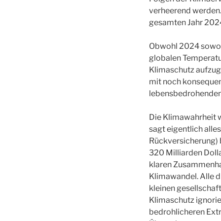
verheerend werden. 
gesamten Jahr 2024
Obwohl 2024 sowohl
globalen Temperature
Klimaschutz aufzuge
mit noch konsequen
lebensbedrohendem
Die Klimawahrheit w
sagt eigentlich al
Rückversicherung) 
320 Milliarden Doll
klaren Zusammenha
Klimawandel. Alle d
kleinen gesellschaf
Klimaschutz ignorie
bedrohlicheren Ext