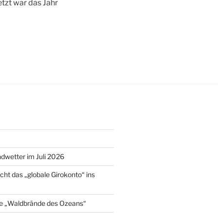
tzt war das Jahr
wetter im Juli 2026
cht das „globale Girokonto“ ins
e „Waldbrände des Ozeans“