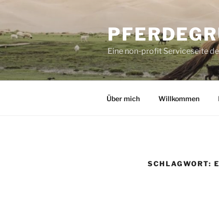
Zum
Inhalt
PFERDEGR
springen
Eine non-profit Serviceseite d
Über mich
Willkommen
SCHLAGWORT: