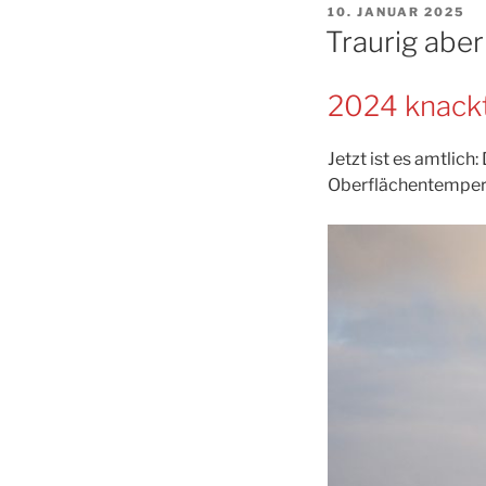
VERÖFFENTLICHT
10. JANUAR 2025
AM
Traurig aber
2024 knackt
Jetzt ist es amtlich
Oberflächentemperat