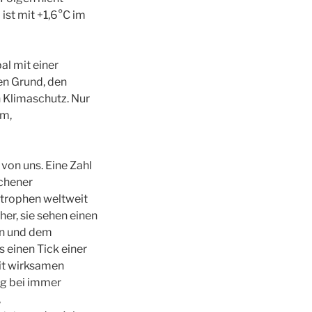
ist mit +1,6°C im
l mit einer
nen Grund, den
 Klimaschutz. Nur
em,
von uns. Eine Zahl
nchener
trophen weltweit
er, sie sehen einen
n und dem
 einen Tick einer
mit wirksamen
ng bei immer
,