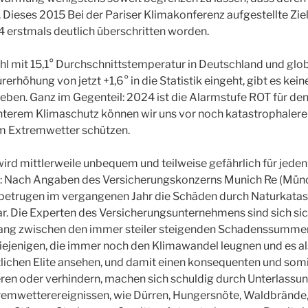
Dieses 2015 Bei der Pariser Klimakonferenz aufgestellte Ziel 
 erstmals deutlich überschritten worden.
 mit 15,1° Durchschnittstemperatur in Deutschland und globa
rhöhung von jetzt +1,6° in die Statistik eingeht, gibt es kei
ben. Ganz im Gegenteil: 2024 ist die Alarmstufe ROT für den
terem Klimaschutz können wir uns vor noch katastrophaler
 Extremwetter schützen.
ird mittlerweile unbequem und teilweise gefährlich für jeden 
les: Nach Angaben des Versicherungskonzerns Munich Re (Mü
betrugen im vergangenen Jahr die Schäden durch Naturkatas
ar. Die Experten des Versicherungsunternehmens sind sich sich
ng zwischen den immer steiler steigenden Schadenssumme
iejenigen, die immer noch den Klimawandel leugnen und es als
tlichen Elite ansehen, und damit einen konsequenten und so
ren oder verhindern, machen sich schuldig durch Unterlassu
remwetterereignissen, wie Dürren, Hungersnöte, Waldbrände