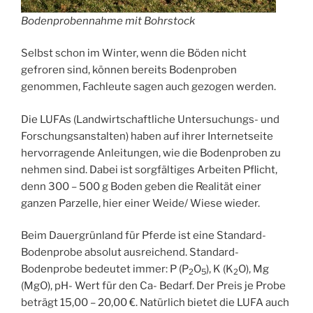
Bodenprobennahme mit Bohrstock
Selbst schon im Winter, wenn die Böden nicht
gefroren sind, können bereits Bodenproben
genommen, Fachleute sagen auch gezogen werden.
Die LUFAs (Landwirtschaftliche Untersuchungs- und
Forschungsanstalten) haben auf ihrer Internetseite
hervorragende Anleitungen, wie die Bodenproben zu
nehmen sind. Dabei ist sorgfältiges Arbeiten Pflicht,
denn 300 – 500 g Boden geben die Realität einer
ganzen Parzelle, hier einer Weide/ Wiese wieder.
Beim Dauergrünland für Pferde ist eine Standard-
Bodenprobe absolut ausreichend. Standard-
Bodenprobe bedeutet immer: P (P
O
), K (K
O), Mg
2
5
2
(MgO), pH- Wert für den Ca- Bedarf. Der Preis je Probe
beträgt 15,00 – 20,00 €. Natürlich bietet die LUFA auch