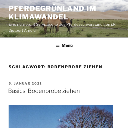
Zum
PFERDEGRÜNLAND IM
Inhalt
KLIMAWANDEL
springen
Eine non-profit Serviceseite des Pferdesachverständigen i.R.
Dietbert Arnold
Menü
SCHLAGWORT:
BODENPROBE ZIEHEN
VERÖFFENTLICHT
5. JANUAR 2021
AM
Basics: Bodenprobe ziehen