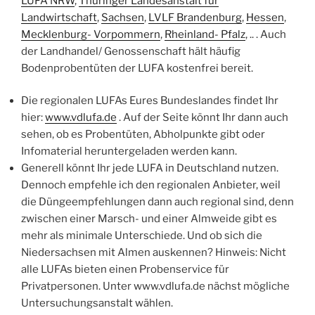
LUFA NRW
,
Thüringer Landesanstalt für
Landwirtschaft
,
Sachsen
,
LVLF Brandenburg
,
Hessen
,
Mecklenburg- Vorpommern
,
Rheinland- Pfalz
, .. . Auch
der Landhandel/ Genossenschaft hält häufig
Bodenprobentüten der LUFA kostenfrei bereit.
Die regionalen LUFAs Eures Bundeslandes findet Ihr
hier:
www.vdlufa.de
. Auf der Seite könnt Ihr dann auch
sehen, ob es Probentüten, Abholpunkte gibt oder
Infomaterial heruntergeladen werden kann.
Generell könnt Ihr jede LUFA in Deutschland nutzen.
Dennoch empfehle ich den regionalen Anbieter, weil
die Düngeempfehlungen dann auch regional sind, denn
zwischen einer Marsch- und einer Almweide gibt es
mehr als minimale Unterschiede. Und ob sich die
Niedersachsen mit Almen auskennen? Hinweis: Nicht
alle LUFAs bieten einen Probenservice für
Privatpersonen. Unter www.vdlufa.de nächst mögliche
Untersuchungsanstalt wählen.