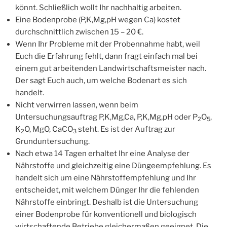
könnt. Schließlich wollt Ihr nachhaltig arbeiten.
Eine Bodenprobe (P,K,Mg,pH wegen Ca) kostet
durchschnittlich zwischen 15 – 20 €.
Wenn Ihr Probleme mit der Probennahme habt, weil
Euch die Erfahrung fehlt, dann fragt einfach mal bei
einem gut arbeitenden Landwirtschaftsmeister nach.
Der sagt Euch auch, um welche Bodenart es sich
handelt.
Nicht verwirren lassen, wenn beim
Untersuchungsauftrag P,K,Mg,Ca, P,K,Mg,pH oder P
O
,
2
5
K
O, MgO, CaCO
steht. Es ist der Auftrag zur
2
3
Grunduntersuchung.
Nach etwa 14 Tagen erhaltet Ihr eine Analyse der
Nährstoffe und gleichzeitig eine Düngeempfehlung. Es
handelt sich um eine Nährstoffempfehlung und Ihr
entscheidet, mit welchem Dünger Ihr die fehlenden
Nährstoffe einbringt. Deshalb ist die Untersuchung
einer Bodenprobe für konventionell und biologisch
wirtschaftende Betriebe gleichermaßen geeignet. Die