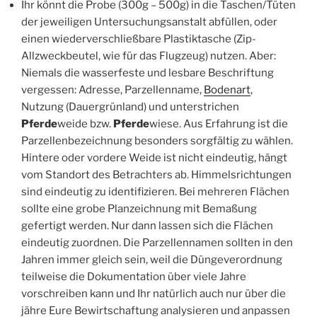
Ihr könnt die Probe (300g – 500g) in die Taschen/Tüten
der jeweiligen Untersuchungsanstalt abfüllen, oder
einen wiederverschließbare Plastiktasche (Zip-
Allzweckbeutel, wie für das Flugzeug) nutzen. Aber:
Niemals die wasserfeste und lesbare Beschriftung
vergessen: Adresse, Parzellenname,
Bodenart
,
Nutzung (Dauergrünland) und unterstrichen
Pferde
weide bzw.
Pferde
wiese. Aus Erfahrung ist die
Parzellenbezeichnung besonders sorgfältig zu wählen.
Hintere oder vordere Weide ist nicht eindeutig, hängt
vom Standort des Betrachters ab. Himmelsrichtungen
sind eindeutig zu identifizieren. Bei mehreren Flächen
sollte eine grobe Planzeichnung mit Bemaßung
gefertigt werden. Nur dann lassen sich die Flächen
eindeutig zuordnen. Die Parzellennamen sollten in den
Jahren immer gleich sein, weil die Düngeverordnung
teilweise die Dokumentation über viele Jahre
vorschreiben kann und Ihr natürlich auch nur über die
jähre Eure Bewirtschaftung analysieren und anpassen