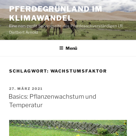
Zum
PFERDEGRÜNLAND IM
Inhalt
KLIMAWANDEL
springen
Eine non-profit Serviceseite des Pferdesachverständigen i.R.
Dietbert Arnold
Menü
SCHLAGWORT:
WACHSTUMSFAKTOR
VERÖFFENTLICHT
27. MÄRZ 2021
AM
Basics: Pflanzenwachstum und
Temperatur