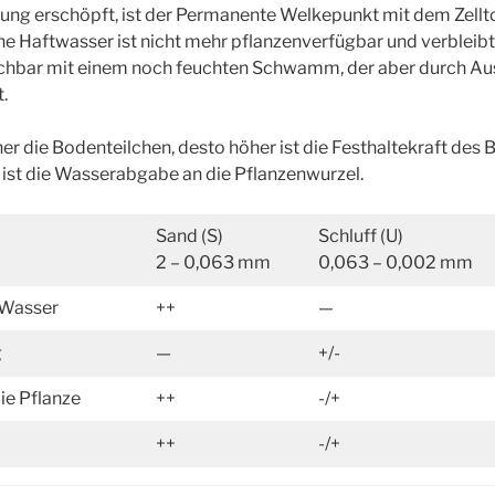
g erschöpft, ist der Permanente Welkepunkt mit dem Zellto
iche Haftwasser ist nicht mehr pflanzenverfügbar und verbleib
leichbar mit einem noch feuchten Schwamm, der aber durch Au
.
einer die Bodenteilchen, desto höher ist die Festhaltekraft de
ist die Wasserabgabe an die Pflanzenwurzel.
Sand (S)
Schluff (U)
2 – 0,063 mm
0,063 – 0,002 mm
 Wasser
++
—
g
—
+/-
e Pflanze
++
-/+
++
-/+