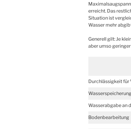
Maximalsaugspannun
erreicht. Das restl
Situation ist verg
Wasser mehr abgibt
Generell gilt: Je kl
aber umso geringer 
Durchlässigkeit für
Wasserspeicherun
Wasserabgabe an di
Bodenbearbeitung