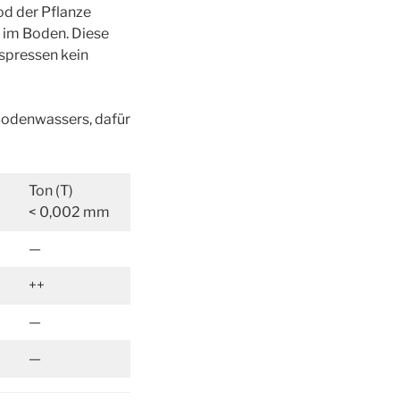
d der Pflanze
t im Boden. Diese
spressen kein
s Bodenwassers, dafür
Ton (T)
< 0,002 mm
—
++
—
—