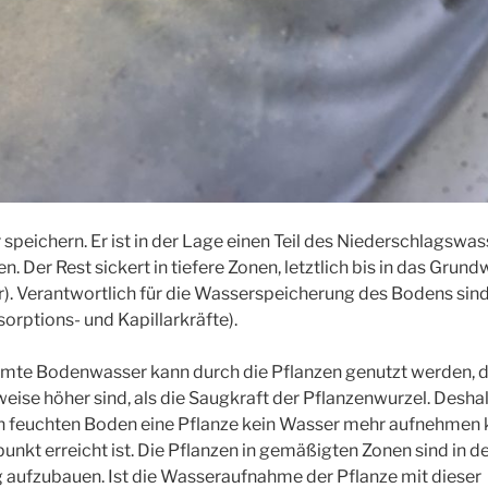
peichern. Er ist in der Lage einen Teil des Niederschlagswa
n. Der Rest sickert in tiefere Zonen, letztlich bis in das Grun
). Verantwortlich für die Wasserspeicherung des Bodens sind
orptions- und Kapillarkräfte).
amte Bodenwasser kann durch die Pflanzen genutzt werden, d
weise höher sind, als die Saugkraft der Pflanzenwurzel. Deshal
h feuchten Boden eine Pflanze kein Wasser mehr aufnehmen ka
kt erreicht ist. Die Pflanzen in gemäßigten Zonen sind in d
ufzubauen. Ist die Wasseraufnahme der Pflanze mit dieser