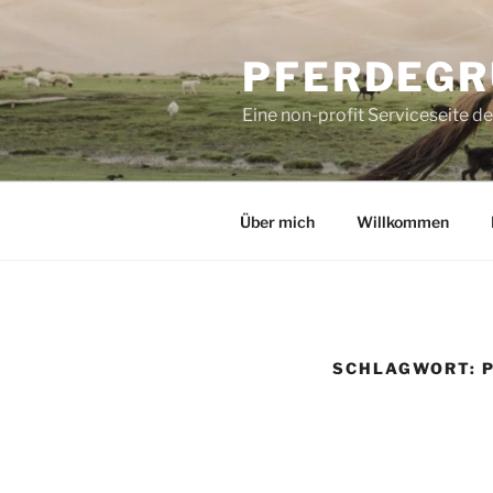
Zum
Inhalt
PFERDEGR
springen
Eine non-profit Serviceseite d
Über mich
Willkommen
SCHLAGWORT: