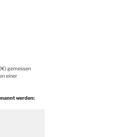
50€) gemessen
en einer
enannt werden: