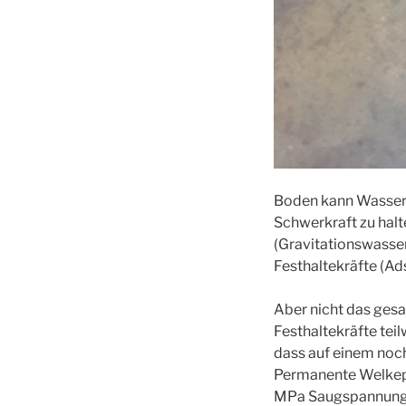
Boden kann Wasser s
Schwerkraft zu halte
(Gravitationswasser
Festhaltekräfte (Ads
Aber nicht das ges
Festhaltekräfte teil
dass auf einem noc
Permanente Welkepun
MPa Saugspannung a