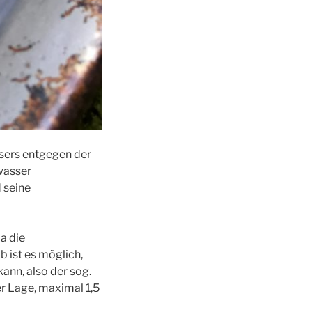
ssers entgegen der
dwasser
 seine
a die
b ist es möglich,
nn, also der sog.
er Lage, maximal 1,5