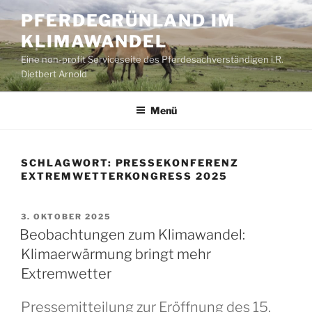
Zum
PFERDEGRÜNLAND IM
Inhalt
KLIMAWANDEL
springen
Eine non-profit Serviceseite des Pferdesachverständigen i.R.
Dietbert Arnold
Menü
SCHLAGWORT:
PRESSEKONFERENZ
EXTREMWETTERKONGRESS 2025
VERÖFFENTLICHT
3. OKTOBER 2025
AM
Beobachtungen zum Klimawandel:
Klimaerwärmung bringt mehr
Extremwetter
Pressemitteilung zur Eröffnung des 15.