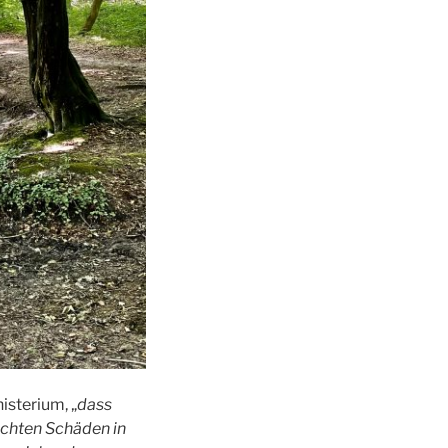
isterium, „
dass
ichten Schäden in