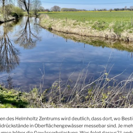
 des Helmholtz Zentrums wird deutlich, dass dort, wo Besti
zidrückstände in Oberflächengewässer messebar sind. Je meh
 umso höher die Gewässerbelastung. Was folgt daraus? Landw