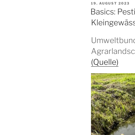
VERÖFFENTLICHT
19. AUGUST 2023
AM
Basics: Pest
Kleingewäs
Umweltbund
Agrarlandsc
(Quelle)