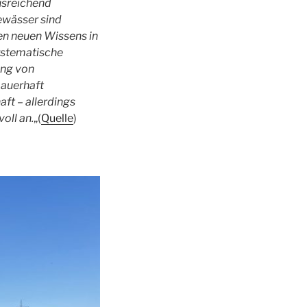
usreichend
ewässer sind
gen neuen Wissens in
systematische
ung von
auerhaft
ft – allerdings
oll an.
„(
Quelle
)