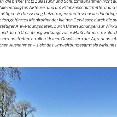
an, die bisher trotz Zulassung und Schutzmaßnahmen nicht a
Alle beteiligten Akteure rund um Pflanzenschutzmittel und G
r nötigen Verbesserung beizutragen: durch schnelles Einbrin
h fortgeführtes Monitoring der kleinen Gewässer, durch die 
räftiger Anwendungsdaten, durch Untersuchungen zur Wirk
nd durch Umsetzung wirkungsvoller Maßnahmen im Feld. D
rrandstreifen an allen kleinen Gewässern der Agrarlandscha
lichen Ausnahmen – sieht das Umweltbundesamt als wirkungsv