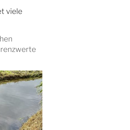
t viele
chen
Grenzwerte