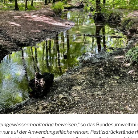
leingewässermonitoring beweisen
,“ so das Bundesumweltmin
n nur auf der Anwendungsfläche wirken. Pestizidrückstände r