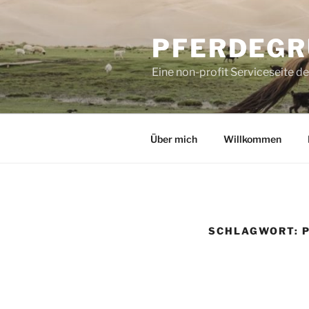
Zum
Inhalt
PFERDEGR
springen
Eine non-profit Serviceseite d
Über mich
Willkommen
SCHLAGWORT: