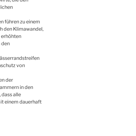
lichen
n führen zu einem
ch den Klimawandel,
 erhöhten
 den
ässerrandstreifen
nschutz von
en der
kammern in den
 dass alle
it einem dauerhaft