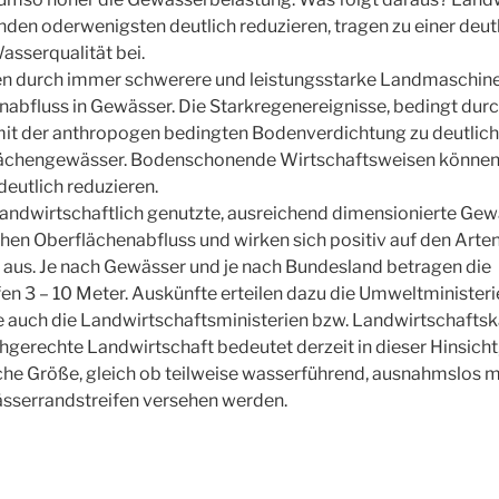
nden oderwenigsten deutlich reduzieren, tragen zu einer deut
sserqualität bei.
 durch immer schwerere und leistungsstarke Landmaschine
abfluss in Gewässer. Die Starkregenereignisse, bedingt dur
t der anthropogen bedingten Bodenverdichtung zu deutlich
flächengewässer. Bodenschonende Wirtschaftsweisen können
eutlich reduzieren.
landwirtschaftlich genutzte, ausreichend dimensionierte Gew
hen Oberflächenabfluss und wirken sich positiv auf den Arte
 aus. Je nach Gewässer und je nach Bundesland betragen die
n 3 – 10 Meter. Auskünfte erteilen dazu die Umweltministeri
 auch die Landwirtschaftsministerien bzw. Landwirtschafts
gerechte Landwirtschaft bedeutet derzeit in dieser Hinsicht,
che Größe, gleich ob teilweise wasserführend, ausnahmslos m
serrandstreifen versehen werden.