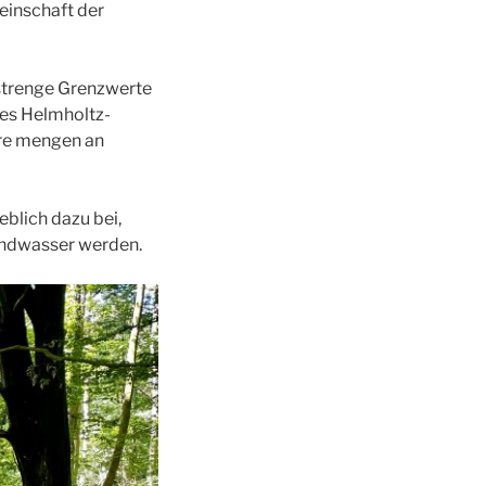
einschaft der
 strenge Grenzwerte
des Helmholtz-
ere mengen an
blich dazu bei,
rundwasser werden.