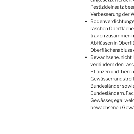
Pestizideinsatz bee
Verbesserung der Wa
Bodenverdichtungen
raschen Oberflächen
tragen zusammen mi
Abflüssen in Ober
Oberflächenabluss d
Bewachsene, nicht 
verhindern den rasc
Pflanzen und Tieren
Gewässerrandstreife
Bundesländer sowie
Bundesländern. Fach
Gewässer, egal wel
bewachsenen Gewäs