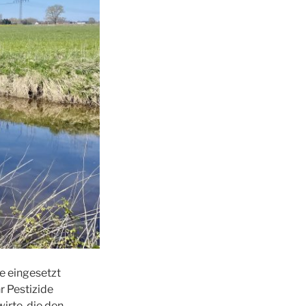
e eingesetzt
r Pestizide
irte, die den