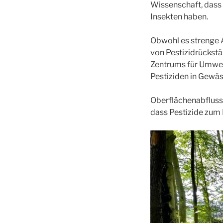
Wissenschaft, dass
Insekten haben.
Obwohl es strenge A
von Pestizidrückstä
Zentrums für Umwelt
Pestiziden in Gewä
Oberflächenabfluss
dass Pestizide zum 