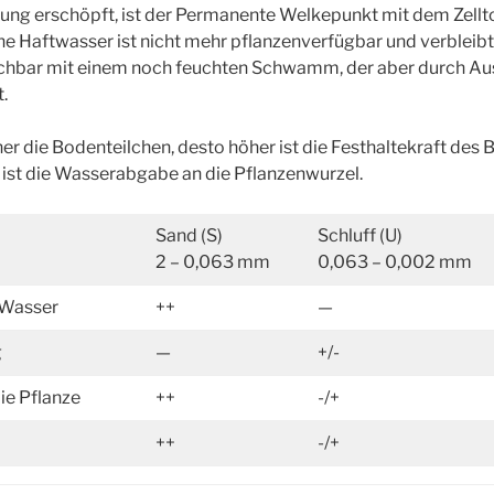
g erschöpft, ist der Permanente Welkepunkt mit dem Zellto
iche Haftwasser ist nicht mehr pflanzenverfügbar und verbleib
leichbar mit einem noch feuchten Schwamm, der aber durch Au
.
einer die Bodenteilchen, desto höher ist die Festhaltekraft de
ist die Wasserabgabe an die Pflanzenwurzel.
Sand (S)
Schluff (U)
2 – 0,063 mm
0,063 – 0,002 mm
 Wasser
++
—
g
—
+/-
e Pflanze
++
-/+
++
-/+