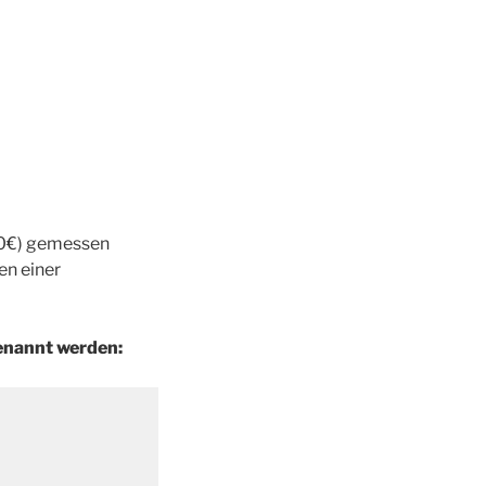
50€) gemessen
en einer
enannt werden: