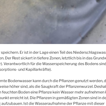
peichern. Er ist in der Lage einen Teil des Niederschlagswa
n. Der Rest sickert in tiefere Zonen, letztlich bis in das Grun
). Verantwortlich für die Wasserspeicherung des Bodens sind
orptions- und Kapillarkräfte).
amte Bodenwasser kann durch die Pflanzen genutzt werden, d
weise höher sind, als die Saugkraft der Pflanzenwurzel. Deshal
h feuchten Boden eine Pflanze kein Wasser mehr aufnehmen ka
kt erreicht ist. Die Pflanzen in gemäßigten Zonen sind in d
ufzubauen. Ist die Wasseraufnahme der Pflanze mit dieser