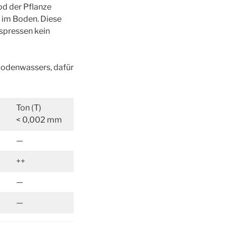
d der Pflanze
t im Boden. Diese
spressen kein
s Bodenwassers, dafür
Ton (T)
< 0,002 mm
—
++
—
—