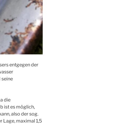
ssers entgegen der
dwasser
 seine
a die
b ist es möglich,
nn, also der sog.
er Lage, maximal 1,5