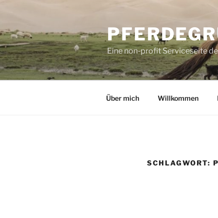
Zum
Inhalt
PFERDEGR
springen
Eine non-profit Serviceseite d
Über mich
Willkommen
SCHLAGWORT: