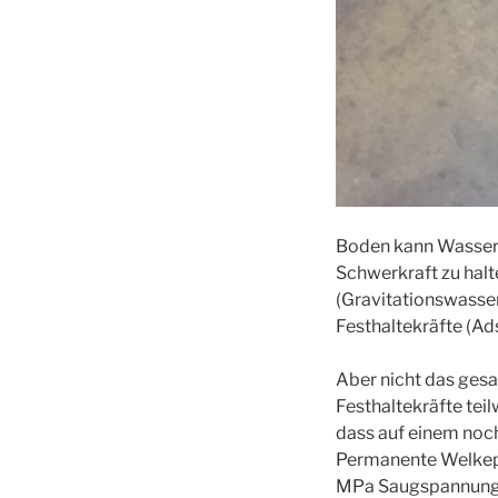
Boden kann Wasser s
Schwerkraft zu halte
(Gravitationswasser
Festhaltekräfte (Ads
Aber nicht das ges
Festhaltekräfte teil
dass auf einem noc
Permanente Welkepun
MPa Saugspannung a