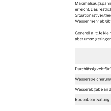
Maximalsaugspannun
erreicht. Das restl
Situation ist verg
Wasser mehr abgibt
Generell gilt: Je kl
aber umso geringer 
Durchlässigkeit für
Wasserspeicherun
Wasserabgabe an di
Bodenbearbeitung