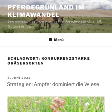
Zum
PFERDEGRÜNLAND IM
Inhalt
KLIMAWANDEL
springen
Eine non-profit Serviceseite des Pferdesachverständigen i.R.
Dietbert Arnold
Menü
SCHLAGWORT:
KONKURRENZSTARKE
GRÄSERSORTEN
VERÖFFENTLICHT
5. JUNI 2021
AM
Strategien: Ampfer dominiert die Wiese