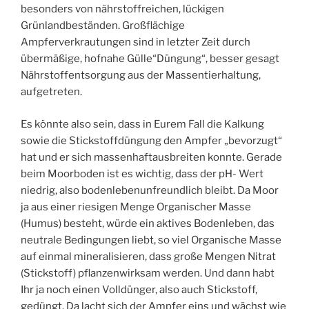
besonders von nährstoffreichen, lückigen
Grünlandbeständen. Großflächige
Ampferverkrautungen sind in letzter Zeit durch
übermäßige, hofnahe Gülle“Düngung“, besser gesagt
Nährstoffentsorgung aus der Massentierhaltung,
aufgetreten.
Es könnte also sein, dass in Eurem Fall die Kalkung
sowie die Stickstoffdüngung den Ampfer „bevorzugt“
hat und er sich massenhaftausbreiten konnte. Gerade
beim Moorboden ist es wichtig, dass der pH- Wert
niedrig, also bodenlebenunfreundlich bleibt. Da Moor
ja aus einer riesigen Menge Organischer Masse
(Humus) besteht, würde ein aktives Bodenleben, das
neutrale Bedingungen liebt, so viel Organische Masse
auf einmal mineralisieren, dass große Mengen Nitrat
(Stickstoff) pflanzenwirksam werden. Und dann habt
Ihr ja noch einen Volldünger, also auch Stickstoff,
gedüngt. Da lacht sich der Ampfer eins und wächst wie