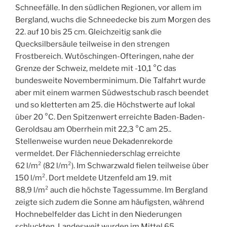
Schneefälle. In den südlichen Regionen, vor allem im
Bergland, wuchs die Schneedecke bis zum Morgen des
22. auf 10 bis 25 cm. Gleichzeitig sank die
Quecksilbersäule teilweise in den strengen
Frostbereich. Wutöschingen-Ofteringen, nahe der
Grenze der Schweiz, meldete mit -10,1 °C das
bundesweite Novemberminimum. Die Talfahrt wurde
aber mit einem warmen Südwestschub rasch beendet
und so kletterten am 25. die Höchstwerte auf lokal
über 20 °C. Den Spitzenwert erreichte Baden-Baden-
Geroldsau am Oberrhein mit 22,3 °C am 25..
Stellenweise wurden neue Dekadenrekorde
vermeldet. Der Flächenniederschlag erreichte
62 l/m² (82 l/m²). Im Schwarzwald fielen teilweise über
150 l/m². Dort meldete Utzenfeld am 19. mit
88,9 l/m² auch die höchste Tagessumme. Im Bergland
zeigte sich zudem die Sonne am häufigsten, während
Hochnebelfelder das Licht in den Niederungen
schluckten. Landesweit wurden im Mittel 65