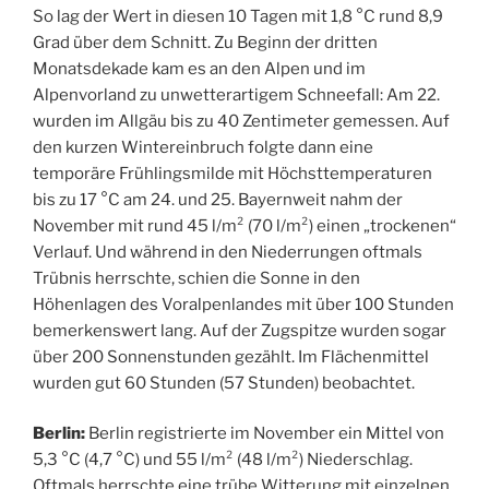
So lag der Wert in diesen 10 Tagen mit 1,8 °C rund 8,9
Grad über dem Schnitt. Zu Beginn der dritten
Monatsdekade kam es an den Alpen und im
Alpenvorland zu unwetterartigem Schneefall: Am 22.
wurden im Allgäu bis zu 40 Zentimeter gemessen. Auf
den kurzen Wintereinbruch folgte dann eine
temporäre Frühlingsmilde mit Höchsttemperaturen
bis zu 17 °C am 24. und 25. Bayernweit nahm der
November mit rund 45 l/m² (70 l/m²) einen „trockenen“
Verlauf. Und während in den Niederrungen oftmals
Trübnis herrschte, schien die Sonne in den
Höhenlagen des Voralpenlandes mit über 100 Stunden
bemerkenswert lang. Auf der Zugspitze wurden sogar
über 200 Sonnenstunden gezählt. Im Flächenmittel
wurden gut 60 Stunden (57 Stunden) beobachtet.
Berlin:
Berlin registrierte im November ein Mittel von
5,3 °C (4,7 °C) und 55 l/m² (48 l/m²) Niederschlag.
Oftmals herrschte eine trübe Witterung mit einzelnen