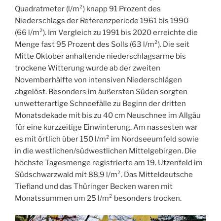
Quadratmeter (l/m²) knapp 91 Prozent des
Niederschlags der Referenzperiode 1961 bis 1990
(66 l/m²). Im Vergleich zu 1991 bis 2020 erreichte die
Menge fast 95 Prozent des Solls (63 l/m²). Die seit
Mitte Oktober anhaltende niederschlagsarme bis
trockene Witterung wurde ab der zweiten
Novemberhälfte von intensiven Niederschlägen
abgelöst. Besonders im äußersten Süden sorgten
unwetterartige Schneefälle zu Beginn der dritten
Monatsdekade mit bis zu 40 cm Neuschnee im Allgäu
für eine kurzzeitige Einwinterung. Am nassesten war
es mit örtlich über 150 l/m² im Nordseeumfeld sowie
in die westlichen/südwestlichen Mittelgebirgen. Die
höchste Tagesmenge registrierte am 19. Utzenfeld im
Südschwarzwald mit 88,9 l/m². Das Mitteldeutsche
Tiefland und das Thüringer Becken waren mit
Monatssummen um 25 l/m² besonders trocken.