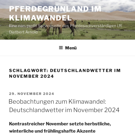
Zum
PFERDEGRÜNLAND IM
Inhalt
KLIMAWANDEL
springen
Eine non-profit Serviceseite des Pferdesachverständigen i.R.
Dietbert Arnold
Menü
SCHLAGWORT:
DEUTSCHLANDWETTER IM
NOVEMBER 2024
VERÖFFENTLICHT
29. NOVEMBER 2024
AM
Beobachtungen zum Klimawandel:
Deutschlandwetter im November 2024
Kontrastreicher November setzte herbstliche,
winterliche und frühlingshafte Akzente