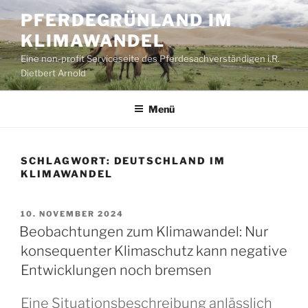
Zum
PFERDEGRÜNLAND IM
Inhalt
KLIMAWANDEL
springen
Eine non-profit Serviceseite des Pferdesachverständigen i.R.
Dietbert Arnold
Menü
SCHLAGWORT:
DEUTSCHLAND IM
KLIMAWANDEL
VERÖFFENTLICHT
10. NOVEMBER 2024
AM
Beobachtungen zum Klimawandel: Nur
konsequenter Klimaschutz kann negative
Entwicklungen noch bremsen
Eine Situationsbeschreibung anlässlich