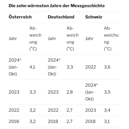
Die zehn wärmsten Jahre der Messgeschichte
Österreich
Deutschland
Schweiz
Ab-
Ab-
Ab-
weich
weich
weichu
Jahr
Jahr
Jahr
ung
ung
ng
(°C)
(°C)
(°C)
2024*
2024*
(Jan-
4,1
(Jan-
3,3
2022
3,6
Okt)
Okt)
2024*
2023
3,3
2023
2,8
(Jan-
3,5
Okt)
2022
3,2
2022
2,7
2023
3,4
2018
3,2
2018
2,7
2018
3,1