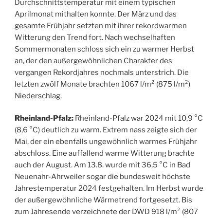
Durchschnittstemperatur mit einem typischen
Aprilmonat mithalten konnte. Der März und das
gesamte Frühjahr setzten mit ihrer rekordwarmen
Witterung den Trend fort. Nach wechselhaften
Sommermonaten schloss sich ein zu warmer Herbst
an, der den außergewöhnlichen Charakter des
vergangen Rekordjahres nochmals unterstrich. Die
letzten zwölf Monate brachten 1067 l/m² (875 l/m²)
Niederschlag.
Rheinland-Pfalz:
Rheinland-Pfalz war 2024 mit 10,9 °C
(8,6 °C) deutlich zu warm. Extrem nass zeigte sich der
Mai, der ein ebenfalls ungewöhnlich warmes Frühjahr
abschloss. Eine auffallend warme Witterung brachte
auch der August. Am 13.8. wurde mit 36,5 °C in Bad
Neuenahr-Ahrweiler sogar die bundesweit höchste
Jahrestemperatur 2024 festgehalten. Im Herbst wurde
der außergewöhnliche Wärmetrend fortgesetzt. Bis
zum Jahresende verzeichnete der DWD 918 l/m² (807