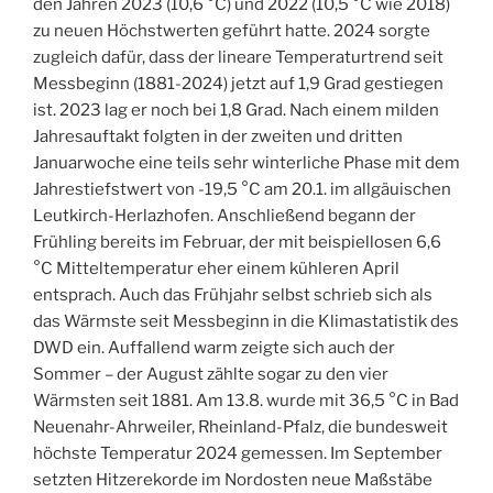
den Jahren 2023 (10,6 °C) und 2022 (10,5 °C wie 2018)
zu neuen Höchstwerten geführt hatte. 2024 sorgte
zugleich dafür, dass der lineare Temperaturtrend seit
Messbeginn (1881-2024) jetzt auf 1,9 Grad gestiegen
ist. 2023 lag er noch bei 1,8 Grad. Nach einem milden
Jahresauftakt folgten in der zweiten und dritten
Januarwoche eine teils sehr winterliche Phase mit dem
Jahrestiefstwert von -19,5 °C am 20.1. im allgäuischen
Leutkirch-Herlazhofen. Anschließend begann der
Frühling bereits im Februar, der mit beispiellosen 6,6
°C Mitteltemperatur eher einem kühleren April
entsprach. Auch das Frühjahr selbst schrieb sich als
das Wärmste seit Messbeginn in die Klimastatistik des
DWD ein. Auffallend warm zeigte sich auch der
Sommer – der August zählte sogar zu den vier
Wärmsten seit 1881. Am 13.8. wurde mit 36,5 °C in Bad
Neuenahr-Ahrweiler, Rheinland-Pfalz, die bundesweit
höchste Temperatur 2024 gemessen. Im September
setzten Hitzerekorde im Nordosten neue Maßstäbe