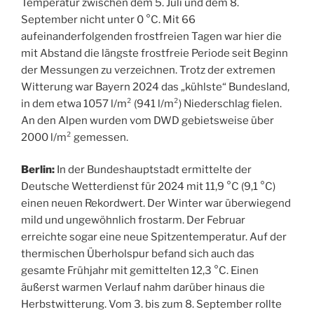
Temperatur zwischen dem 5. Juli und dem 8.
September nicht unter 0 °C. Mit 66
aufeinanderfolgenden frostfreien Tagen war hier die
mit Abstand die längste frostfreie Periode seit Beginn
der Messungen zu verzeichnen. Trotz der extremen
Witterung war Bayern 2024 das „kühlste“ Bundesland,
in dem etwa 1057 l/m² (941 l/m²) Niederschlag fielen.
An den Alpen wurden vom DWD gebietsweise über
2000 l/m² gemessen.
Berlin:
In der Bundeshauptstadt ermittelte der
Deutsche Wetterdienst für 2024 mit 11,9 °C (9,1 °C)
einen neuen Rekordwert. Der Winter war überwiegend
mild und ungewöhnlich frostarm. Der Februar
erreichte sogar eine neue Spitzentemperatur. Auf der
thermischen Überholspur befand sich auch das
gesamte Frühjahr mit gemittelten 12,3 °C. Einen
äußerst warmen Verlauf nahm darüber hinaus die
Herbstwitterung. Vom 3. bis zum 8. September rollte