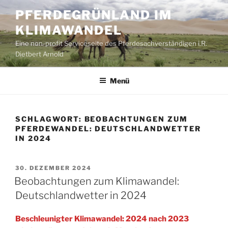
Zum
PFERDEGRÜNLAND IM
Inhalt
KLIMAWANDEL
springen
Eine non-profit Serviceseite des Pferdesachverständigen i.R.
Dietbert Arnold
Menü
SCHLAGWORT:
BEOBACHTUNGEN ZUM
PFERDEWANDEL: DEUTSCHLANDWETTER
IN 2024
VERÖFFENTLICHT
30. DEZEMBER 2024
AM
Beobachtungen zum Klimawandel:
Deutschlandwetter in 2024
Beschleunigter Klimawandel: 2024 nach 2023