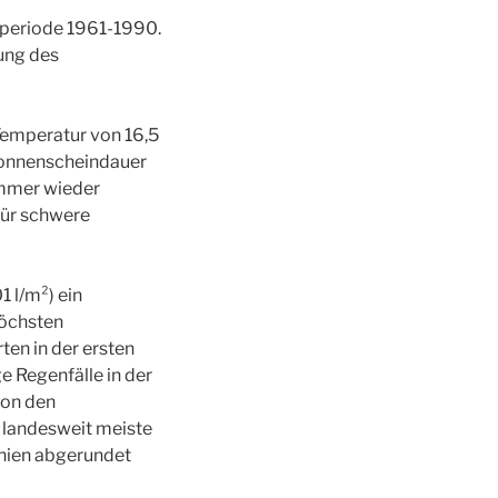
nzperiode 1961-1990.
zung des
Temperatur von 16,5
 Sonnenscheindauer
immer wieder
für schwere
1 l/m²) ein
höchsten
en in der ersten
e Regenfälle in der
von den
 landesweit meiste
chien abgerundet