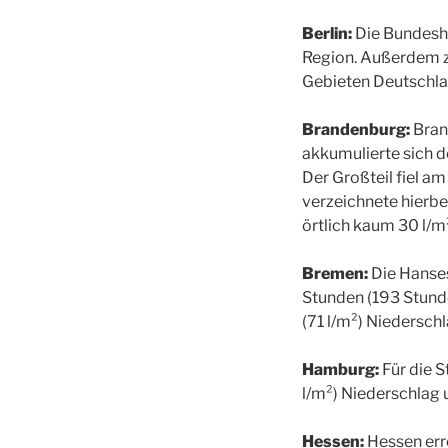
Berlin:
Die Bundesha
Region. Außerdem z
Gebieten Deutschlan
Brandenburg:
Brand
akkumulierte sich d
Der Großteil fiel a
verzeichnete hierbe
örtlich kaum 30 l/m
Bremen:
Die Hanses
Stunden (193 Stund
(71 l/m²) Niederschl
Hamburg:
Für die S
l/m²) Niederschlag
Hessen:
Hessen erre