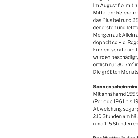
Im August fiel mit 
Mittel der Referenz
das Plus bei rund 2
der ersten und letz
Mengen auf: Allein a
doppelt so viel Reg
Emden, sorgte am 16
wurden beschädigt, 
örtlich nur 30 l/m²
Die größten Monatsm
Sonnenscheinminu
Mit annähernd 155 
(Periode 1961 bis 1
Abweichung sogar g
210 Stunden am häuf
rund 115 Stunden eh