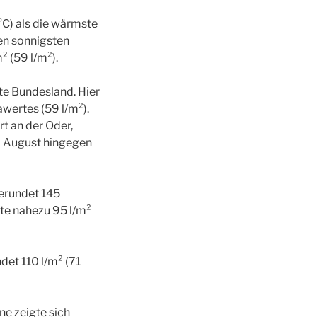
°C) als die wärmste
en sonnigsten
 (59 l/m²).
te Bundesland. Hier
awertes (59 l/m²).
t an der Oder,
im August hingegen
gerundet 145
te nahezu 95 l/m²
det 110 l/m² (71
ne zeigte sich