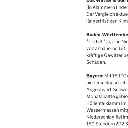
Das Wetter in den
(In Klammern finden
Der Vergleich aktue
längerfristigen Kli
Baden-Württembe
°C (16,4 °C), eine 
von annähernd 165 
kräftige Gewitter b
Schäden.
Bayern:
Mit 16,1 °C 
niederschlagsreich
Augustwert. Schwere
Monatshälfte gebiet
Höllentalklamm im 
Wassermassen mitge
Niederschlag fiel i
160 Stunden (202 S