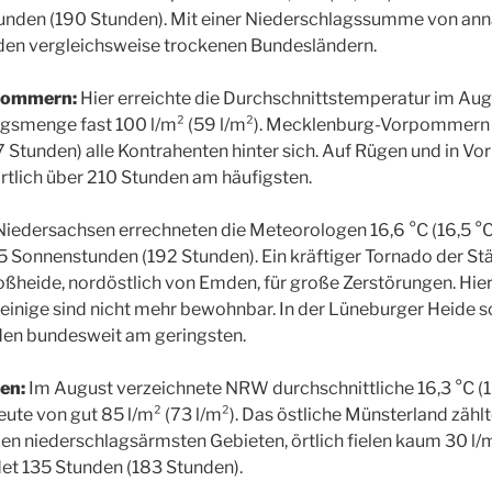
unden (190 Stunden). Mit einer Niederschlagssumme von ann
 den vergleichsweise trockenen Bundesländern.
pommern:
Hier erreichte die Durchschnittstemperatur im Augu
agsmenge fast 100 l/m² (59 l/m²). Mecklenburg-Vorpommern l
 Stunden) alle Kontrahenten hinter sich. Auf Rügen und in V
örtlich über 210 Stunden am häufigsten.
Niedersachsen errechneten die Meteorologen 16,6 °C (16,5 °C)
5 Sonnenstunden (192 Stunden). Ein kräftiger Tornado der St
roßheide, nordöstlich von Emden, für große Zerstörungen. Hi
einige sind nicht mehr bewohnbar. In der Lüneburger Heide s
nden bundesweit am geringsten.
en:
Im August verzeichnete NRW durchschnittliche 16,3 °C (1
te von gut 85 l/m² (73 l/m²). Das östliche Münsterland zählt
 niederschlagsärmsten Gebieten, örtlich fielen kaum 30 l/m²
et 135 Stunden (183 Stunden).