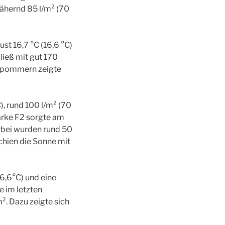
ähernd 85 l/m² (70
st 16,7 °C (16,6 °C)
ieß mit gut 170
orpommern zeigte
, rund 100 l/m² (70
ärke F2 sorgte am
erbei wurden rund 50
chien die Sonne mit
6,6°C) und eine
e im letzten
. Dazu zeigte sich