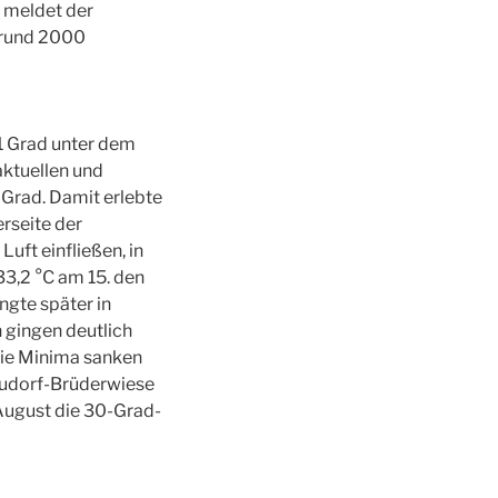
s meldet der
 rund 2000
,1 Grad unter dem
aktuellen und
Grad. Damit erlebte
rseite der
ft einfließen, in
33,2 °C am 15. den
gte später in
gingen deutlich
die Minima sanken
neudorf-Brüderwiese
 August die 30-Grad-