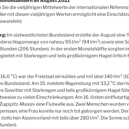
 Bundesländern im August 2021
 Sie die vieljährigen Mittelwerte der internationalen Refere
ller mit diesen vieljährigen Werten ermöglicht eine Einschät
mawandels)
rg:
Im südwestlichsten Bundesland erzielte der August eine 
Niederschlagsmenge von nahezu 95 l/m² (94 l/m²) sowie eine
Stunden (206 Stunden). In der ersten Monatshälfte sorgten 
egleitet mit Starkregen und teils großkörnigem Hagel örtlich 
(16,0 °C) war der Freistaat ein kühles und mit über 140 l/m² (10
es Bundesland. Am 15. meldete Regensburg mit 33,2 °C den 
 Gewitter mit Starkregen und teils großkörnigem Hagel führt
sweise zu vielen Einschränkungen: Am 16. lösten sintflutartig
Zugspitz-Massiv eine Flutwelle aus. Zwei Menschen wurden 
rissen, eine Frau konnte nur noch tot geborgen werden. Der
m östlichen Alpenvorland mit teils über 280 l/m². Die Sonne s
tunden).