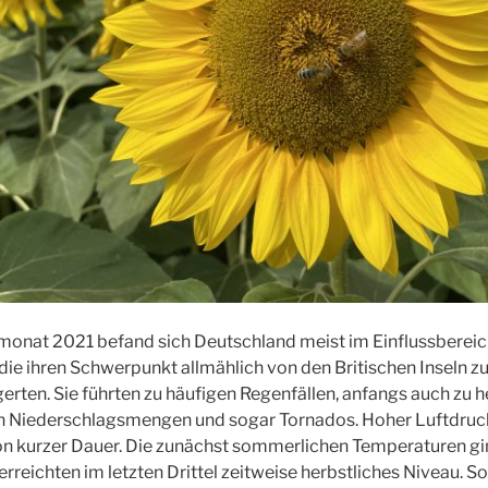
onat 2021 befand sich Deutschland meist im Einflussbereic
die ihren Schwerpunkt allmählich von den Britischen Inseln z
erten. Sie führten zu häufigen Regenfällen, anfangs auch zu 
en Niederschlagsmengen und sogar Tornados. Hoher Luftdru
von kurzer Dauer. Die zunächst sommerlichen Temperaturen g
reichten im letzten Drittel zeitweise herbstliches Niveau. So