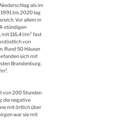
 Niederschlag als im
e 1991 bis 2020 lag
reich. Vor allem in
24-stündigen
mit 116,4 l/m² fast
ordöstlich von
en. Rund 50 Häuser
befanden sich mit
chsten Brandenburg.
/m².
ll von 200 Stunden
g die negative
e mit örtlich über
irgen war sie mit