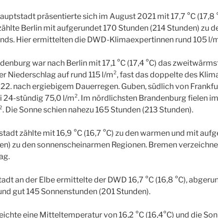
uptstadt präsentierte sich im August 2021 mit 17,7 °C (17,8 
ählte Berlin mit aufgerundet 170 Stunden (214 Stunden) zu d
ds. Hier ermittelten die DWD-Klimaexpertinnen rund 105 l/m²
enburg war nach Berlin mit 17,1 °C (17,4 °C) das zweitwärms
er Niederschlag auf rund 115 l/m², fast das doppelte des Klim
m 22. nach ergiebigem Dauerregen. Guben, südlich von Frankfur
i 24-stündig 75,0 l/m². Im nördlichsten Brandenburg fielen 
². Die Sonne schien nahezu 165 Stunden (213 Stunden).
tadt zählte mit 16,9 °C (16,7 °C) zu den warmen und mit auf
en) zu den sonnenscheinarmen Regionen. Bremen verzeichne
ag.
tadt an der Elbe ermittelte der DWD 16,7 °C (16,8 °C), abgerun
 und gut 145 Sonnenstunden (201 Stunden).
ichte eine Mitteltemperatur von 16,2 °C (16,4°C) und die Son