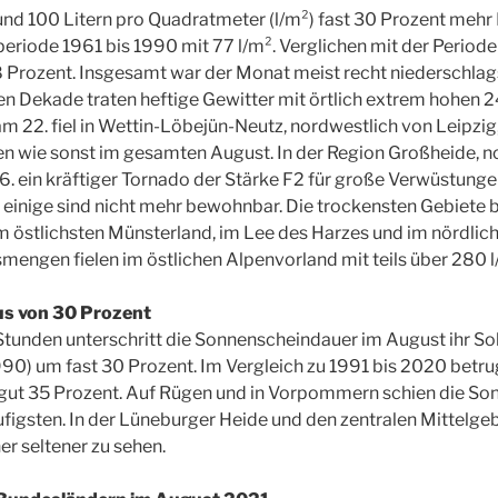
rund 100 Litern pro Quadratmeter (l/m²) fast 30 Prozent mehr
periode 1961 bis 1990 mit 77 l/m². Verglichen mit der Period
8 Prozent. Insgesamt war der Monat meist recht niederschlags
ten Dekade traten heftige Gewitter mit örtlich extrem hohen 
m 22. fiel in Wettin-Löbejün-Neutz, nordwestlich von Leipzig, 
en wie sonst im gesamten August. In der Region Großheide, n
. ein kräftiger Tornado der Stärke F2 für große Verwüstung
einige sind nicht mehr bewohnbar. Die trockensten Gebiete 
 im östlichsten Münsterland, im Lee des Harzes und im nördli
engen fielen im östlichen Alpenvorland mit teils über 280 l
s von 30 Prozent
Stunden unterschritt die Sonnenscheindauer im August ihr So
990) um fast 30 Prozent. Im Vergleich zu 1991 bis 2020 betru
ut 35 Prozent. Auf Rügen und in Vorpommern schien die Sonn
igsten. In der Lüneburger Heide und den zentralen Mittelgeb
er seltener zu sehen.