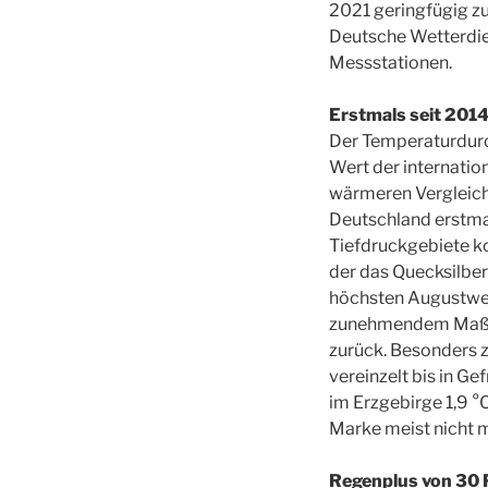
2021 geringfügig zu
Deutsche Wetterdie
Messstationen.
Erstmals seit 2014
Der Temperaturdurch
Wert der internatio
wärmeren Vergleich
Deutschland erstmal
Tiefdruckgebiete ko
der das Quecksilber
höchsten Augustwer
zunehmendem Maße f
zurück. Besonders 
vereinzelt bis in 
im Erzgebirge 1,9 °
Marke meist nicht m
Regenplus von 30 