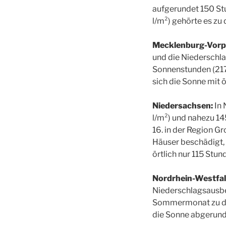
aufgerundet 150 St
l/m²) gehörte es zu
Mecklenburg-Vor
und die Niederschl
Sonnenstunden (217
sich die Sonne mit 
Niedersachsen:
In 
l/m²) und nahezu 14
16. in der Region G
Häuser beschädigt, 
örtlich nur 115 Stu
Nordrhein-Westfal
Niederschlagsausbeu
Sommermonat zu den
die Sonne abgerund