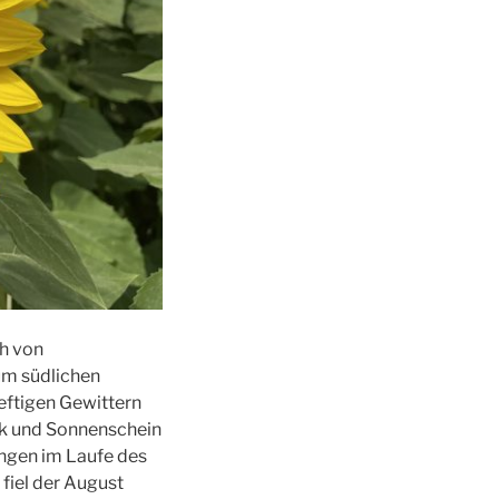
h von
um südlichen
heftigen Gewittern
ck und Sonnenschein
ingen im Laufe des
 fiel der August