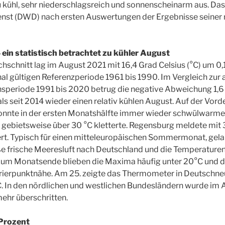
 kühl, sehr niederschlagsreich und sonnenscheinarm aus. Da
nst (DWD) nach ersten Auswertungen der Ergebnisse seiner
 ein statistisch betrachtet zu kühler August
schnitt lag im August 2021 mit 16,4 Grad Celsius (°C) um 0
nal gültigen Referenzperiode 1961 bis 1990. Im Vergleich zur 
speriode 1991 bis 2020 betrug die negative Abweichung 1,6 
s seit 2014 wieder einen relativ kühlen August. Auf der Vorde
nnte in der ersten Monatshälfte immer wieder schwülwarme Lu
 gebietsweise über 30 °C kletterte. Regensburg meldete mit 
t. Typisch für einen mitteleuropäischen Sommermonat, gelan
rische Meeresluft nach Deutschland und die Temperaturen 
zum Monatsende blieben die Maxima häufig unter 20°C und 
Gefrierpunktnähe. Am 25. zeigte das Thermometer in Deutsch
C. In den nördlichen und westlichen Bundesländern wurde im
ehr überschritten.
Prozent