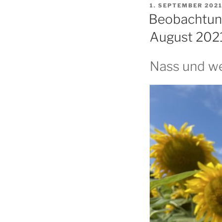
VERÖFFENTLICHT
1. SEPTEMBER 202
AM
Beobachtun
August 202
Nass und we