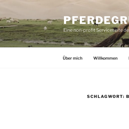
Zum
Inhalt
PFERDEGR
springen
Eine non-profit Serviceseite d
Über mich
Willkommen
SCHLAGWORT: